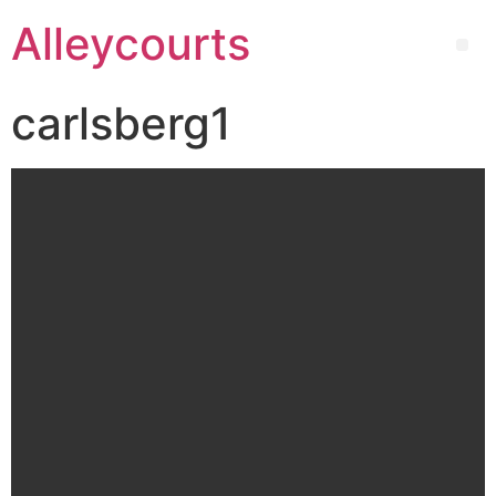
Alleycourts
carlsberg1