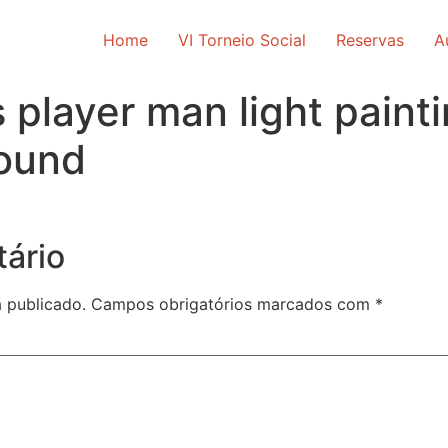
Home
VI Torneio Social
Reservas
A
 player man light painti
round
ário
 publicado.
Campos obrigatórios marcados com
*