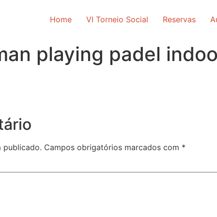
Home
VI Torneio Social
Reservas
A
an playing padel indoor
ário
 publicado.
Campos obrigatórios marcados com
*